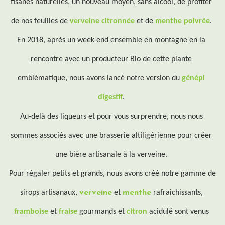
tisanes naturelles, un nouveau moyen, sans alcool, de profiter 
de nos feuilles de 
verveine
 citronnée
 et de 
menthe
poivrée
. 
En 2018, après un week-end ensemble en montagne en la 
rencontre avec un producteur Bio de cette plante 
emblématique, nous avons lancé notre version du 
génépi
digestif
. 
Au-delà des liqueurs et pour vous surprendre, nous nous 
sommes associés avec une brasserie altiligérienne pour créer 
une bière artisanale à la verveine. 
Pour régaler petits et grands, nous avons créé notre gamme de 
sirops artisanaux, 
verveine
et 
menthe
rafraichissants, 
framboise
 et 
fraise
gourmands
 et 
citron
 acidulé sont venus 